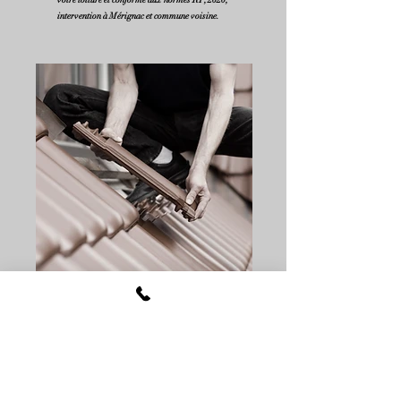
votre toiture et conforme aux normes RT, 2020,
intervention à Mérignac et commune voisine.
Pourquoi choisir
notre entreprise
de couverture à
Mérignac ?